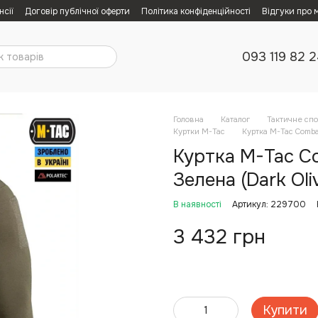
нсії
Договір публічної оферти
Політика конфіденційності
Відгуки про 
093 119 82 
Головна
Каталог
Тактичне сп
Куртки M-Tac
Куртка M-Tac Combat
Куртка M-Tac Co
Зелена (Dark Oli
В наявності
Артикул: 229700
3 432 грн
Купити