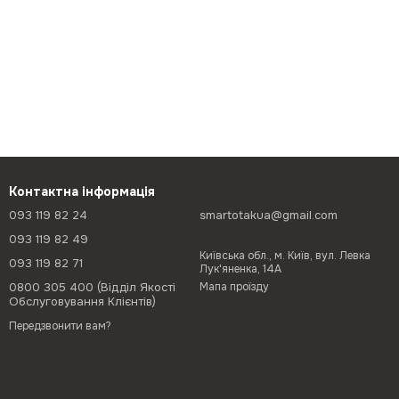
Контактна інформація
093 119 82 24
smartotakua@gmail.com
093 119 82 49
Київська обл., м. Київ, вул. Левка
093 119 82 71
Лук'яненка, 14А
0800 305 400 (Відділ Якості
Мапа проїзду
Обслуговування Клієнтів)
Передзвонити вам?