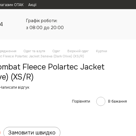
магазин ОТАК
Акції
Графік роботи:
24
з 08:00 до 20:00
орядження
Одяг та взутя
Одяг
Верхній одяг
Куртки
 Fleece Polartec Jacket Зелена (Dark Olive) (XS/R)
mbat Fleece Polartec Jacket
ve) (XS/R)
Написати відгук
Порівняти
В бажання
Замовити швидко