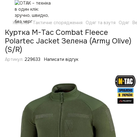
Каталог
Тактичне спорядження
Одяг та взутя
Одяг
Ве
Куртка M-Tac Combat Fleece
Polartec Jacket Зелена (Army Olive)
(S/R)
Артикул:
229633
Написати відгук