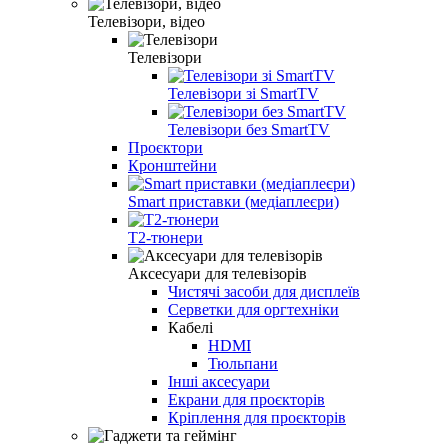
Телевізори, відео
Телевізори
Телевізори зі SmartTV
Телевізори без SmartTV
Проєктори
Кронштейни
Smart приставки (медіаплеєри)
Т2-тюнери
Аксесуари для телевізорів
Чистячі засоби для дисплеїв
Серветки для оргтехніки
Кабелі
HDMI
Тюльпани
Інші аксесуари
Екрани для проєкторів
Кріплення для проєкторів