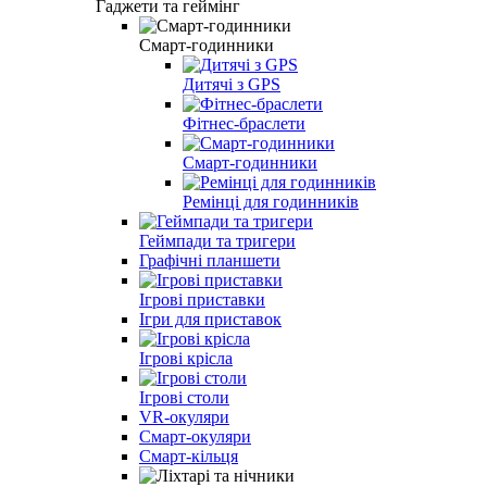
Гаджети та геймінг
Смарт-годинники
Дитячі з GPS
Фітнес-браслети
Смарт-годинники
Ремінці для годинників
Геймпади та тригери
Графічні планшети
Ігрові приставки
Ігри для приставок
Ігрові крісла
Ігрові столи
VR-окуляри
Смарт-окуляри
Смарт-кільця