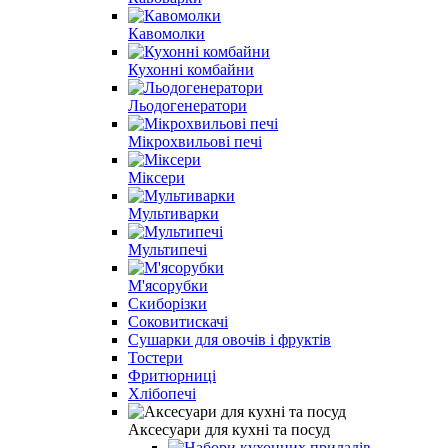
Кавомолки
Кухонні комбайни
Льодогенератори
Мікрохвильові печі
Міксери
Мультиварки
Мультипечі
М'ясорубки
Скиборізки
Соковитискачі
Сушарки для овочів і фруктів
Тостери
Фритюрниці
Хлібопечі
Аксесуари для кухні та посуд