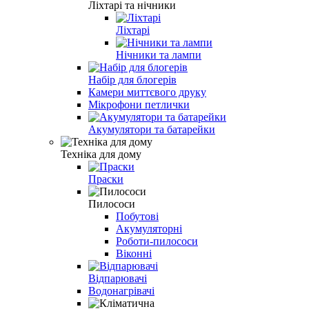
Ліхтарі та нічники
Ліхтарі
Нічники та лампи
Набір для блогерів
Камери миттєвого друку
Мікрофони петлички
Акумулятори та батарейки
Техніка для дому
Праски
Пилососи
Побутові
Акумуляторні
Роботи-пилососи
Віконні
Відпарювачі
Водонагрівачі