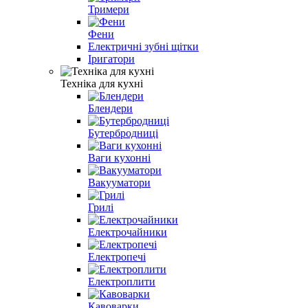
Тримери
Фени
Електричні зубні щітки
Іригатори
Техніка для кухні
Блендери
Бутербродниці
Ваги кухонні
Вакууматори
Грилі
Електрочайники
Електропечі
Електроплити
Кавоварки