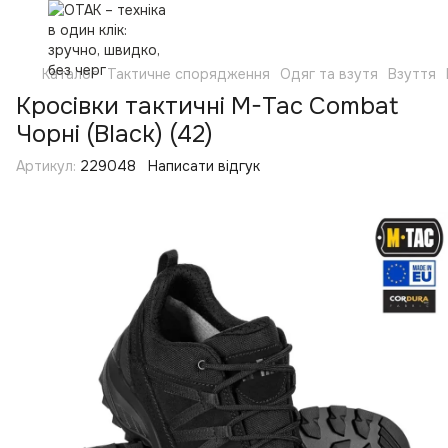
Каталог
Тактичне спорядження
Одяг та взутя
Взуття
Кросівки тактичні M-Tac Combat
Чорні (Black) (42)
Артикул:
229048
Написати відгук