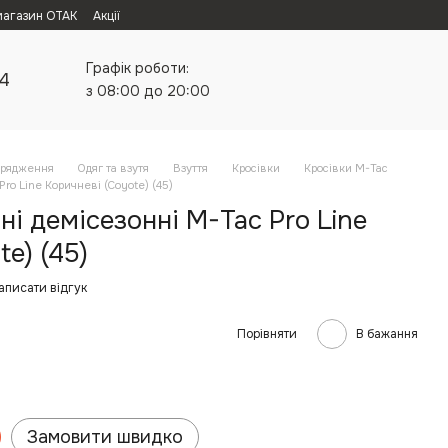
магазин ОТАК
Акції
Графік роботи:
24
з 08:00 до 20:00
орядження
Одяг та взутя
Взуття
Кросівки
Кросівки M-Tac
Pro Line Коричневі (Coyote) (45)
ні демісезонні M-Tac Pro Line
e) (45)
аписати відгук
Порівняти
В бажання
Замовити швидко