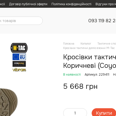
нсії
Договір публічної оферти
Політика конфіденційності
Відгуки про 
093 119 82 
Головна
Каталог
Тактичне сп
Кросівки тактичні демісезонні M-Tac 
Кросівки тактич
Коричневі (Coyot
В наявності
Артикул: 229411
Н
5 668 грн
Купити