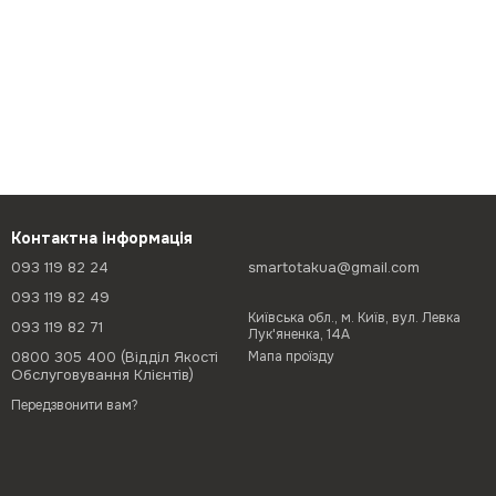
Контактна інформація
093 119 82 24
smartotakua@gmail.com
093 119 82 49
Київська обл., м. Київ, вул. Левка
093 119 82 71
Лук'яненка, 14А
0800 305 400 (Відділ Якості
Мапа проїзду
Обслуговування Клієнтів)
Передзвонити вам?