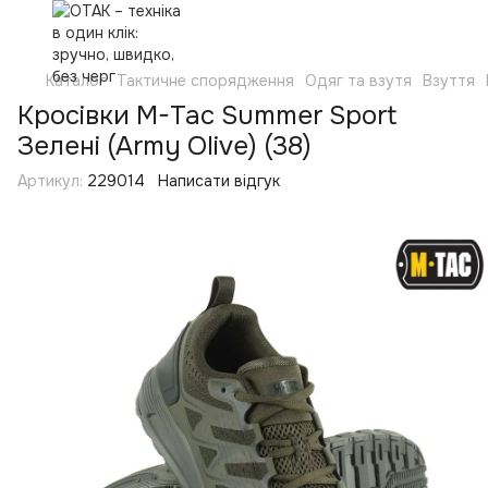
Каталог
Тактичне спорядження
Одяг та взутя
Взуття
Кросівки M-Tac Summer Sport
Зелені (Army Olive) (38)
Артикул:
229014
Написати відгук