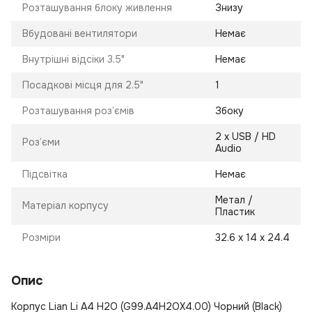
Розташування блоку живлення
Знизу
Вбудовані вентилятори
Немає
Внутрішні відсіки 3.5"
Немає
Посадкові місця для 2.5"
1
Розташування роз’ємів
Збоку
2 х USB / HD
Роз’єми
Audio
Підсвітка
Немає
Метал /
Матеріал корпусу
Пластик
Розміри
32.6 х 14 х 24.4
Опис
Корпус Lian Li A4 H2O (G99.A4H2OX4.00) Чорний (Black)