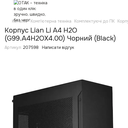
Каталог
Комп'ютерна техніка
Комплектуючі до ПК
Корп
Корпус Lian Li A4 H2O
(G99.A4H2OX4.00) Чорний (Black)
Артикул:
207598
Написати відгук