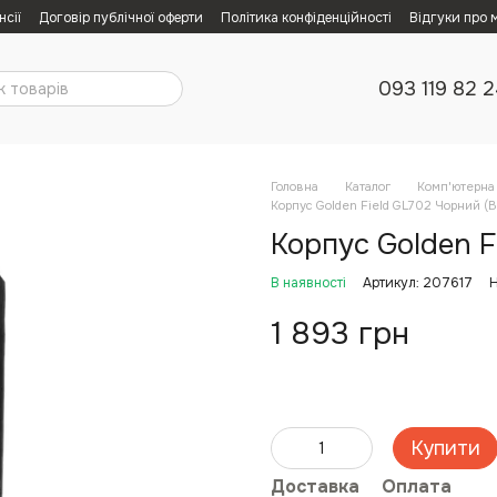
нсії
Договір публічної оферти
Політика конфіденційності
Відгуки про 
093 119 82 
Головна
Каталог
Комп'ютерна 
Корпус Golden Field GL702 Чорний (B
Корпус Golden F
В наявності
Артикул: 207617
Н
1 893 грн
Купити
Доставка
Оплата