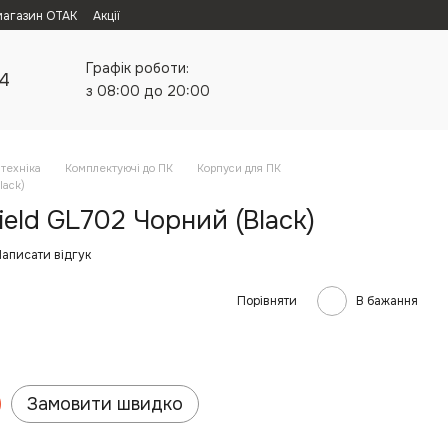
магазин ОТАК
Акції
Графік роботи:
24
з 08:00 до 20:00
техніка
Комплектуючі до ПК
Корпуси для ПК
lack)
ield GL702 Чорний (Black)
аписати відгук
Порівняти
В бажання
Замовити швидко