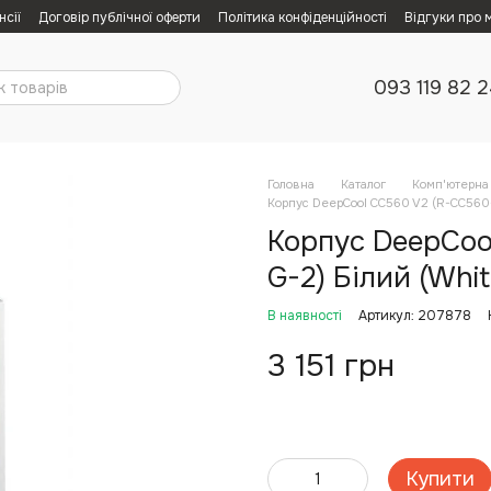
нсії
Договір публічної оферти
Політика конфіденційності
Відгуки про 
093 119 82 
Головна
Каталог
Комп'ютерна 
Корпус DeepCool CC560 V2 (R-CC560
Корпус DeepCo
G-2) Білий (Whit
В наявності
Артикул: 207878
3 151 грн
Купити