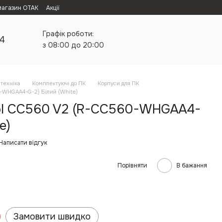
магазин ОТАК
Акції
Графік роботи:
24
з 08:00 до 20:00
техніка
Комплектуючі до ПК
Корпуси для ПК
-WHGAA4-G-2) Білий (White)
ol CC560 V2 (R-CC560-WHGAA4-
e)
Написати відгук
Порівняти
В бажання
Замовити швидко