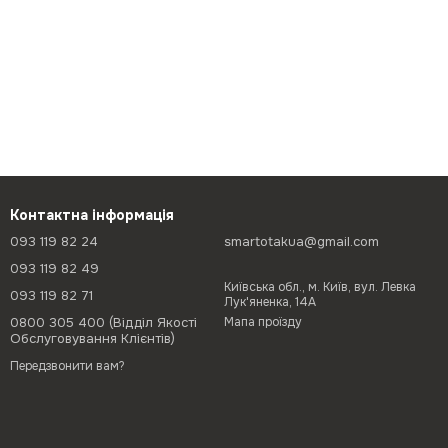
Контактна інформація
093 119 82 24
smartotakua@gmail.com
093 119 82 49
Київська обл., м. Київ, вул. Левка
093 119 82 71
Лук'яненка, 14А
0800 305 400 (Відділ Якості
Мапа проїзду
Обслуговування Клієнтів)
Передзвонити вам?