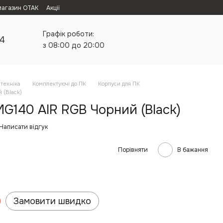
магазин ОТАК
Акції
Графік роботи:
24
з 08:00 до 20:00
техніка
Комплектуючі до ПК
Корпуси для ПК
 (Black)
G140 AIR RGB Чорний (Black)
Написати відгук
Порівняти
В бажання
Замовити швидко