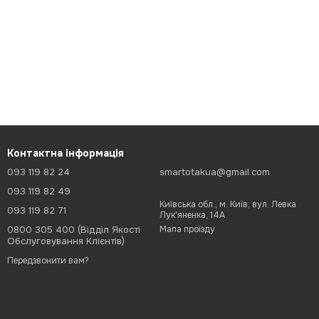
Контактна інформація
093 119 82 24
smartotakua@gmail.com
093 119 82 49
Київська обл., м. Київ, вул. Левка
093 119 82 71
Лук'яненка, 14А
0800 305 400 (Відділ Якості
Мапа проїзду
Обслуговування Клієнтів)
Передзвонити вам?