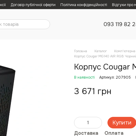
нсії
Договір публічної оферти
Політика конфіденційності
Відгуки про 
093 119 82 
Головна
Каталог
Комп'ютерна 
Корпус Cougar MG140 AIR RGB Чорний
Корпус Cougar M
В наявності
Артикул: 207905
3 671 грн
Купити
Доставка
Оплата