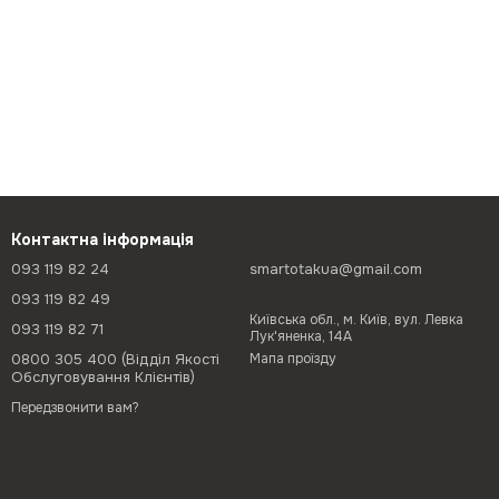
Контактна інформація
093 119 82 24
smartotakua@gmail.com
093 119 82 49
Київська обл., м. Київ, вул. Левка
093 119 82 71
Лук'яненка, 14А
0800 305 400 (Відділ Якості
Мапа проїзду
Обслуговування Клієнтів)
Передзвонити вам?