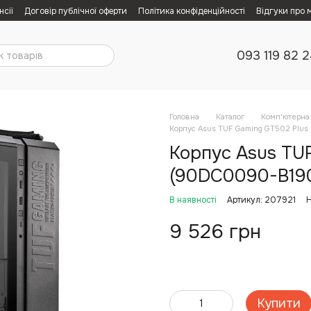
нсії
Договір публічної оферти
Політика конфіденційності
Відгуки про 
093 119 82 
Головна
Каталог
Комп'ютерна 
Корпус Asus TUF Gaming GT502 Plus
Корпус Asus TU
(90DC0090-B190
В наявності
Артикул: 207921
Н
9 526 грн
Купити