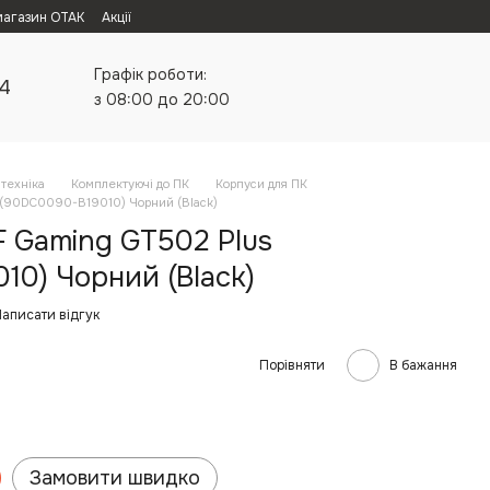
магазин ОТАК
Акції
Графік роботи:
24
з 08:00 до 20:00
техніка
Комплектуючі до ПК
Корпуси для ПК
 (90DC0090-B19010) Чорний (Black)
F Gaming GT502 Plus
10) Чорний (Black)
аписати відгук
Порівняти
В бажання
Замовити швидко