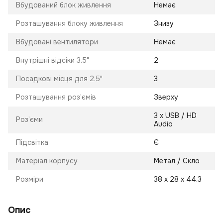
Вбудований блок живлення
Немає
Розташування блоку живлення
Знизу
Вбудовані вентилятори
Немає
Внутрішні відсіки 3.5"
2
Посадкові місця для 2.5"
3
Розташування роз’ємів
Зверху
3 х USB / HD
Роз’єми
Audio
Підсвітка
Є
Матеріал корпусу
Метал / Скло
Розміри
38 х 28 х 44.3
Опис