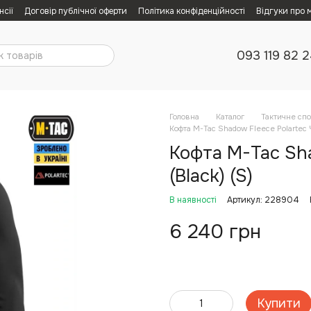
нсії
Договір публічної оферти
Політика конфіденційності
Відгуки про 
093 119 82 
Головна
Каталог
Тактичне сп
Кофта M-Tac Shadow Fleece Polartec Ч
Кофта M-Tac Sha
(Black) (S)
В наявності
Артикул: 228904
6 240 грн
Купити