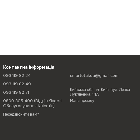
Контактна інформація
093 119 82 24
smartotakua@gmail.com
093 119 82 49
Київська обл., м. Київ, вул. Левка
093 119 82 71
Лук'яненка, 14А
0800 305 400 (Відділ Якості
Мапа проїзду
Обслуговування Клієнтів)
Передзвонити вам?