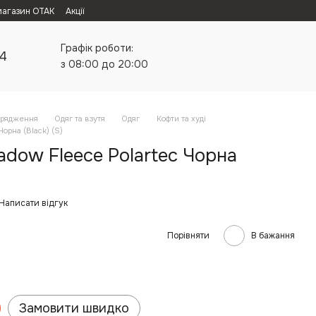
магазин ОТАК
Акції
Графік роботи:
24
з 08:00 до 20:00
орядження
Одяг та взутя
Одяг
Кофти та худі
орна (Black) (S)
dow Fleece Polartec Чорна
Написати відгук
Порівняти
В бажання
Замовити швидко