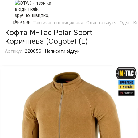
Каталог
Тактичне спорядження
Одяг та взутя
Одяг
Ко
Кофта M-Tac Polar Sport
Коричнева (Coyote) (L)
Артикул:
228856
Написати відгук