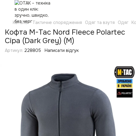
Каталог
Тактичне спорядження
Одяг та взутя
Одяг
Ко
Кофта M-Tac Nord Fleece Polartec
Сіра (Dark Grey) (M)
Артикул:
228805
Написати відгук