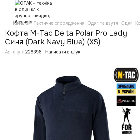
Каталог
Тактичне спорядження
Одяг та взутя
Одяг
Ко
Кофта M-Tac Delta Polar Pro Lady
Синя (Dark Navy Blue) (XS)
Артикул:
228396
Написати відгук