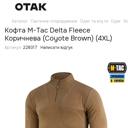
Каталог
Тактичне спорядження
Одяг та взутя
Одяг
Ко
Кофта M-Tac Delta Fleece
Коричнева (Coyote Brown) (4XL)
Артикул:
228317
Написати відгук