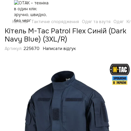
Каталог
Тактичне спорядження
Одяг та взутя
Одяг
Кі
Кітель M-Tac Patrol Flex Синій (Dark
Navy Blue) (3XL/R)
Артикул:
225670
Написати відгук