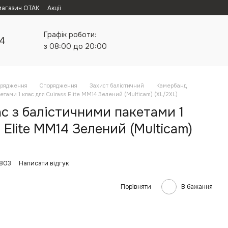
магазин ОТАК
Акції
Графік роботи:
24
з 08:00 до 20:00
орядження
Спорядження
Захист балістичний
Камербанд
тами 1 клас для Cuirass Elite MM14 Зелений (Multicam) (XL/2XL)
c з балістичними пакетами 1
 Elite MM14 Зелений (Multicam)
4803
Написати відгук
Порівняти
В бажання