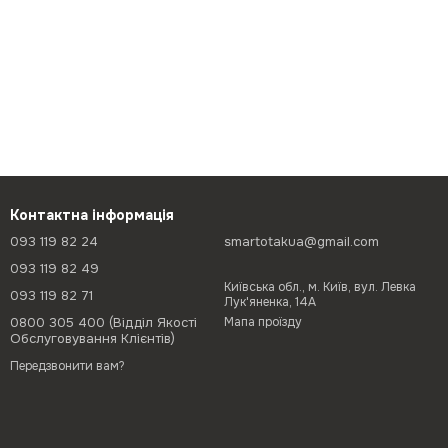
Контактна інформація
093 119 82 24
smartotakua@gmail.com
093 119 82 49
Київська обл., м. Київ, вул. Левка
093 119 82 71
Лук'яненка, 14А
0800 305 400 (Відділ Якості
Мапа проїзду
Обслуговування Клієнтів)
Передзвонити вам?