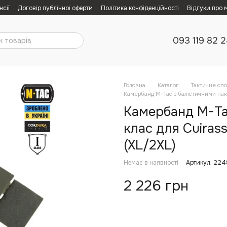
нсії
Договір публічної оферти
Політика конфіденційності
Відгуки про 
093 119 82 
Головна
Каталог
Тактичне сп
Камербанд M-Tac з балістичними паке
Камербанд M-Ta
клас для Cuirass
(XL/2XL)
Немає в наявності
Артикул: 22
2 226 грн