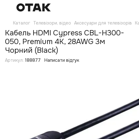
Каталог
Телевізори, відео
Аксесуари для телевізорів
К
Кабель HDMI Cypress CBL-H300-
050, Premium 4K, 28AWG 3м
Чорний (Black)
Артикул:
188877
Написати відгук