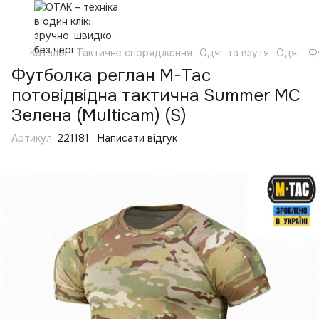
Каталог
Тактичне спорядження
Одяг та взутя
Одяг
Ф
Футболка реглан M-Tac
потовідвідна тактична Summer MC
Зелена (Multicam) (S)
Артикул:
221181
Написати відгук