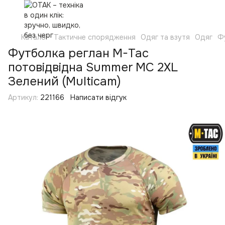
Каталог
Тактичне спорядження
Одяг та взутя
Одяг
Ф
Футболка реглан M-Tac
потовідвідна Summer MC 2XL
Зелений (Multicam)
Артикул:
221166
Написати відгук