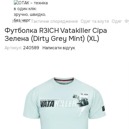
Каталог
Тактичне спорядження
Одяг та взутя
Одяг
Ф
Футболка R3ICH Vatakiller Сіра
Зелена (Dirty Grey Mint) (XL)
Артикул:
240589
Написати відгук