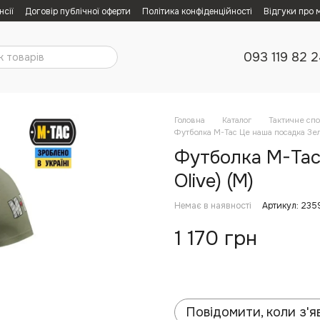
нсії
Договір публічної оферти
Політика конфіденційності
Відгуки про 
093 119 82 
Головна
Каталог
Тактичне сп
Футболка M-Tac Це наша посадка Зеле
Футболка M-Tac 
Olive) (M)
Немає в наявності
Артикул: 23
1 170 грн
Повідомити, коли з'я