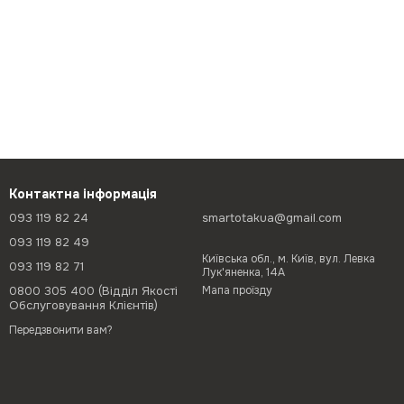
Контактна інформація
093 119 82 24
smartotakua@gmail.com
093 119 82 49
Київська обл., м. Київ, вул. Левка
093 119 82 71
Лук'яненка, 14А
0800 305 400 (Відділ Якості
Мапа проїзду
Обслуговування Клієнтів)
Передзвонити вам?