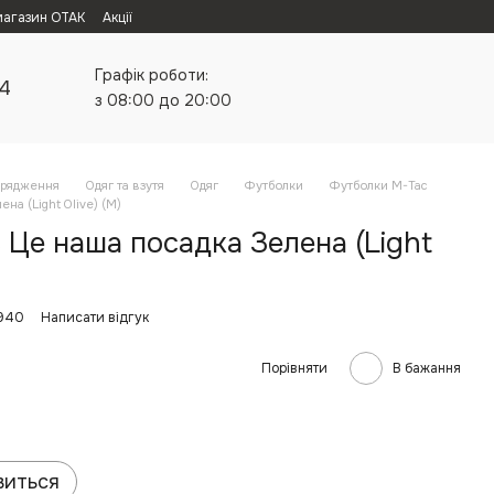
магазин ОТАК
Акції
Графік роботи:
24
з 08:00 до 20:00
орядження
Одяг та взутя
Одяг
Футболки
Футболки M-Tac
на (Light Olive) (M)
Це наша посадка Зелена (Light
5940
Написати відгук
Порівняти
В бажання
виться