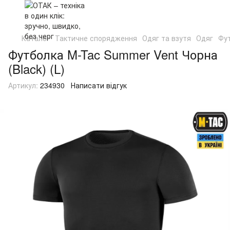
Каталог
Тактичне спорядження
Одяг та взутя
Одяг
Фу
Футболка M-Tac Summer Vent Чорна
(Black) (L)
Артикул:
234930
Написати відгук