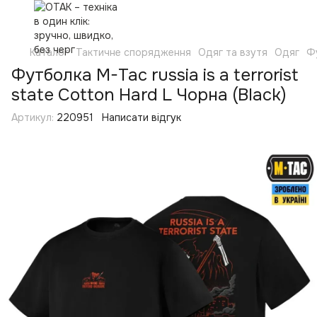
Каталог
Тактичне спорядження
Одяг та взутя
Одяг
Ф
Футболка M-Tac russia is a terrorist
state Cotton Hard L Чорна (Black)
Артикул:
220951
Написати відгук