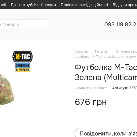
нсії
Договір публічної оферти
Політика конфіденційності
Відгуки про 
093 119 82 
Головна
Каталог
Тактичне сп
Футболка M-Tac потовідвідна тактич
Футболка M-Tac
Зелена (Multicam
Немає в наявності
Артикул: 235
676 грн
Повідомити, коли з'я