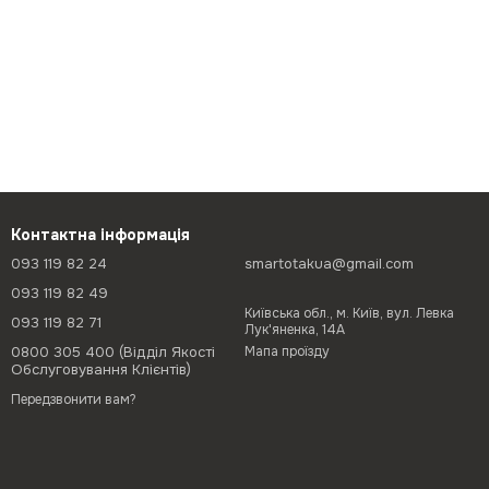
Контактна інформація
093 119 82 24
smartotakua@gmail.com
093 119 82 49
Київська обл., м. Київ, вул. Левка
093 119 82 71
Лук'яненка, 14А
0800 305 400 (Відділ Якості
Мапа проїзду
Обслуговування Клієнтів)
Передзвонити вам?