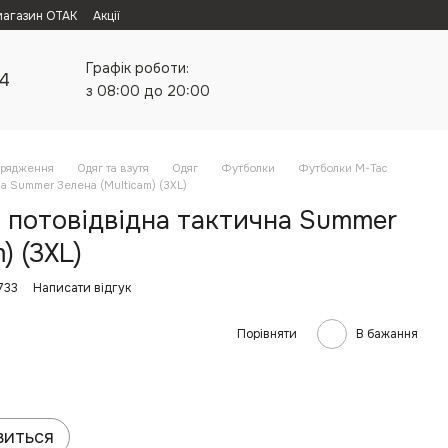
магазин ОТАК
Акції
Графік роботи:
24
з 08:00 до 20:00
орядження
Одяг та взутя
Одяг
Футболки
Футболки M-Tac
на Summer Зелена (Multicam) (3XL)
 потовідвідна тактична Summer
) (3XL)
733
Написати відгук
Порівняти
В бажання
виться