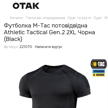
Каталог
Тактичне спорядження
Одяг та взутя
Одяг
Ф
Футболка M-Tac потовідвідна
Athletic Tactical Gen.2 2XL Чорна
(Black)
Артикул:
221070
Написати відгук