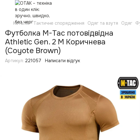
Каталог
Тактичне спорядження
Одяг та взутя
Одяг
Ф
Футболка M-Tac потовідвідна
Athletic Gen. 2 M Коричнева
(Coyote Brown)
Артикул:
221057
Написати відгук