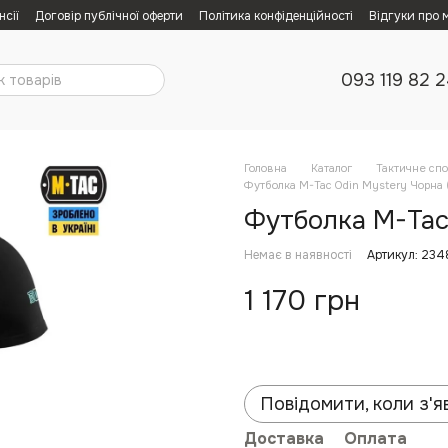
нсії
Договір публічної оферти
Політика конфіденційності
Відгуки про 
093 119 82 
Головна
Каталог
Тактичне сп
Футболка M-Tac Odin Mystery Чорна (
Футболка M-Tac 
Немає в наявності
Артикул: 23
1 170 грн
Повідомити, коли з'я
Доставка
Оплата