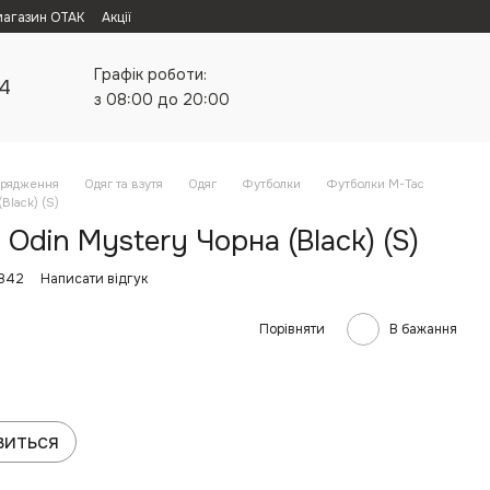
магазин ОТАК
Акції
Графік роботи:
24
з 08:00 до 20:00
орядження
Одяг та взутя
Одяг
Футболки
Футболки M-Tac
Black) (S)
Odin Mystery Чорна (Black) (S)
4842
Написати відгук
Порівняти
В бажання
виться