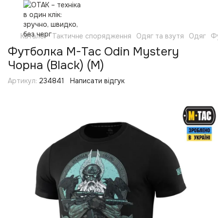
Каталог
Тактичне спорядження
Одяг та взутя
Одяг
Ф
Футболка M-Tac Odin Mystery
Чорна (Black) (M)
Артикул:
234841
Написати відгук