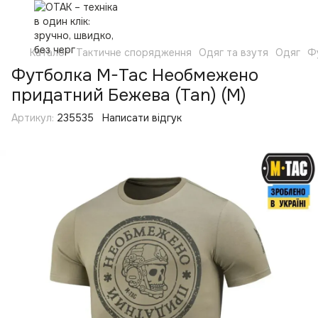
Каталог
Тактичне спорядження
Одяг та взутя
Одяг
Ф
Футболка M-Tac Необмежено
придатний Бежева (Tan) (M)
Артикул:
235535
Написати відгук