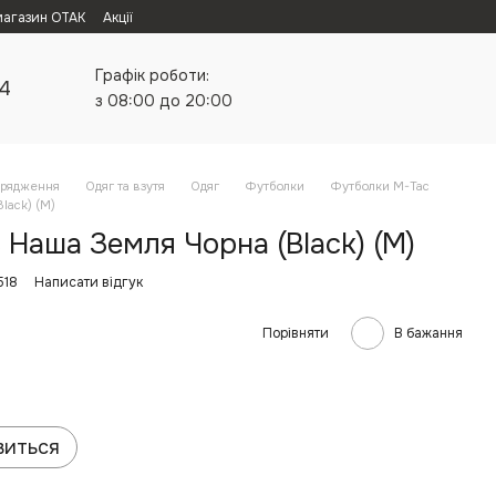
магазин ОТАК
Акції
Графік роботи:
24
з 08:00 до 20:00
орядження
Одяг та взутя
Одяг
Футболки
Футболки M-Tac
lack) (M)
Наша Земля Чорна (Black) (M)
518
Написати відгук
Порівняти
В бажання
виться