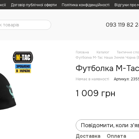
нсії
Договір публічної оферти
Політика конфіденційності
Відгуки про 
093 119 82 
Головна
Каталог
Тактичне сп
Футболка M-Tac Наша Земля Чорна (B
Футболка M-Tac 
Немає в наявності
Артикул: 235
1 009 грн
Повідомити, коли з'я
Доставка
Оплата