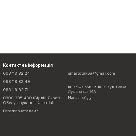
Контактна інформація
093 119 82 24
smartotakua@gmail.com
093 119 82 49
Київська обл., м. Київ, вул. Левка
093 119 82 71
Лук'яненка, 14А
0800 305 400 (Відділ Якості
Мапа проїзду
Обслуговування Клієнтів)
Передзвонити вам?