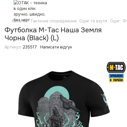
Каталог
Тактичне спорядження
Одяг та взутя
Одяг
Ф
Футболка M-Tac Наша Земля
Чорна (Black) (L)
Артикул:
235517
Написати відгук