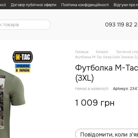
нсії
Договір публічної оферти
Політика конфіденційності
Відгуки про 
093 119 82 
Головна
Каталог
Тактичне сп
Футболка M-Tac Keep Calm Зелена (Lig
Футболка M-Tac 
(3XL)
Немає в наявності
Артикул: 234
1 009 грн
Повідомити, коли з'я