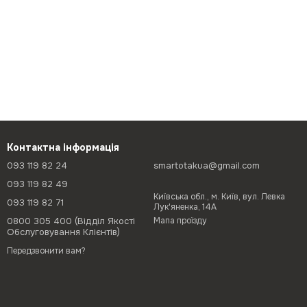
Контактна інформація
093 119 82 24
smartotakua@gmail.com
093 119 82 49
Київська обл., м. Київ, вул. Левка
093 119 82 71
Лук'яненка, 14А
0800 305 400 (Відділ Якості
Мапа проїзду
Обслуговування Клієнтів)
Передзвонити вам?