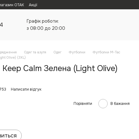
магазин ОТАК
Акції
Графік роботи:
24
з 08:00 до 20:00
орядження
Одяг та взутя
Одяг
Футболки
Футболки M-Tac
ht Olive) (3XL)
Keep Calm Зелена (Light Olive)
753
Написати відгук
Порівняти
В бажання
виться