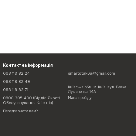
Контактна інформація
093 119 82 24
smartotakua@gmail.com
093 119 82 49
Київська обл., м. Київ, вул. Левка
093 119 82 71
Лук'яненка, 14А
0800 305 400 (Відділ Якості
Мапа проїзду
Обслуговування Клієнтів)
Передзвонити вам?