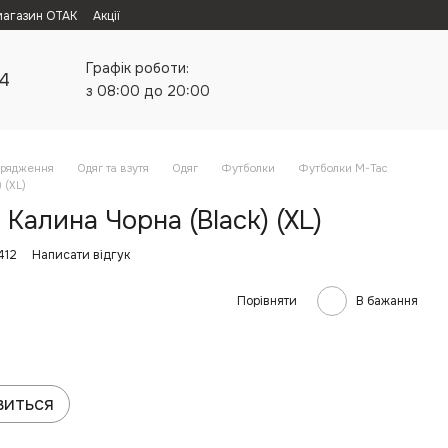
магазин ОТАК
Акції
Графік роботи:
24
з 08:00 до 20:00
орядження
Одяг та взутя
Одяг
Футболки
Футболки M-Tac
 (XL)
Калина Чорна (Black) (XL)
412
Написати відгук
Порівняти
В бажання
виться