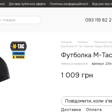
нсії
Договір публічної оферти
Політика конфіденційності
Відгуки про 
093 119 82 
Головна
Каталог
Тактичне сп
Футболка M-Tac Калина Чорна (Black)
Футболка M-Tac 
Немає в наявності
Артикул: 235
1 009 грн
Повідомити, коли з'я
Доставка
Оплата