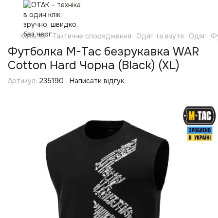
Каталог
Тактичне спорядження
Одяг та взутя
Одяг
Ф
Футболка M-Tac безрукавка WAR
Cotton Hard Чорна (Black) (XL)
Артикул:
235190
Написати відгук