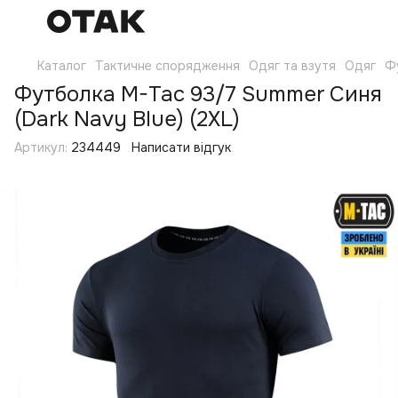
Каталог
Тактичне спорядження
Одяг та взутя
Одяг
Ф
Футболка M-Tac 93/7 Summer Синя
(Dark Navy Blue) (2XL)
Артикул:
234449
Написати відгук