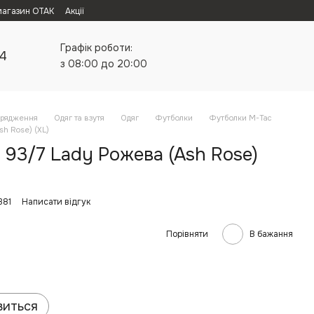
магазин ОТАК
Акції
Графік роботи:
24
з 08:00 до 20:00
орядження
Одяг та взутя
Одяг
Футболки
Футболки M-Tac
sh Rose) (XL)
 93/7 Lady Рожева (Ash Rose)
381
Написати відгук
Порівняти
В бажання
виться