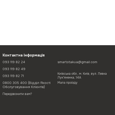
Контактна інформація
093 119 82 24
smartotakua@gmail.com
093 119 82 49
Київська обл., м. Київ, вул. Левка
093 119 82 71
Лук'яненка, 14А
0800 305 400 (Відділ Якості
Мапа проїзду
Обслуговування Клієнтів)
Передзвонити вам?