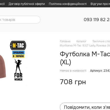
нсії
Договір публічної оферти
Політика конфіденційності
Відгуки про 
093 119 82 
Головна
Каталог
Тактичне сп
Футболка M-Tac 93/7 Lady Рожева (A
Футболка M-Tac
(XL)
Немає в наявності
Артикул: 234
708 грн
Повідомити, коли з'я