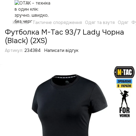
Каталог
Тактичне спорядження
Одяг та взутя
Одяг
Ф
Футболка M-Tac 93/7 Lady Чорна
(Black) (2XS)
Артикул:
234384
Написати відгук