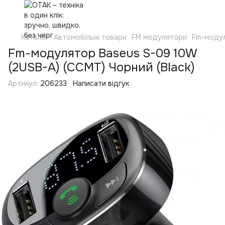
Каталог
Автомобільні товари
FM модулятори
Fm-модул
Fm-модулятор Baseus S-09 10W
(2USB-A) (CCMT) Чорний (Black)
Артикул:
206233
Написати відгук