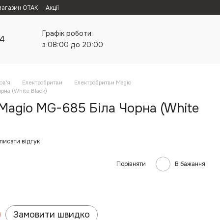
магазин ОТАК
Акції
Графік роботи:
24
з 08:00 до 20:00
ов'я
Електробритви
Електробритви Magio
рна (White Black)
Magio MG-685 Біла Чорна (White
писати відгук
Порівняти
В бажання
Замовити швидко