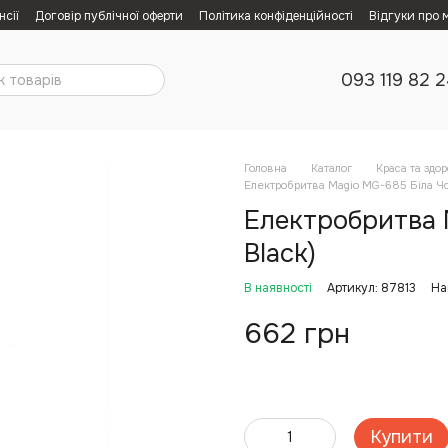
нсії
Договір публічної оферти
Політика конфіденційності
Відгуки про 
093 119 82 
Головна
Каталог
Краса та здор
Електробритва Magio MG-685 Біла Чо
Електробритва 
Black)
В наявності
Артикул: 87813
На
662 грн
Купити