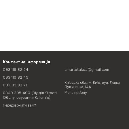
Контактна інформація
093 119 82 24
smartotakua@gmail.com
093 119 82 49
Київська обл., м. Київ, вул. Левка
093 119 82 71
Лук'яненка, 14А
0800 305 400 (Відділ Якості
Мапа проїзду
Обслуговування Клієнтів)
Передзвонити вам?