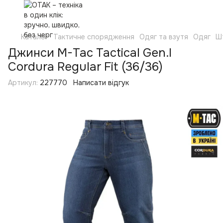
Каталог
Тактичне спорядження
Одяг та взутя
Одяг
Ш
Джинси M-Tac Tactical Gen.I
Cordura Regular Fit (36/36)
Артикул:
227770
Написати відгук