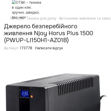
Каталог
Техніка для дому
Автономне живлення та захи
Джерело безперебійного
живлення Njoy Horus Plus 1500
(PWUP-LI150H1-AZ01B)
Артикул:
173778
Написати відгук