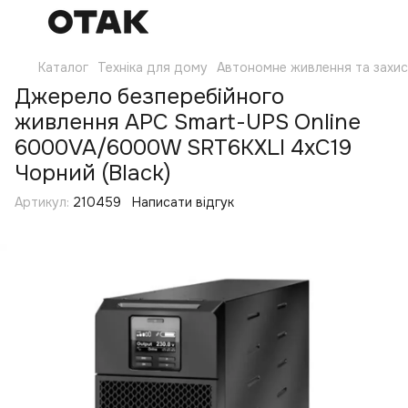
Каталог
Техніка для дому
Автономне живлення та захи
Джерело безперебійного
живлення APC Smart-UPS Online
6000VA/6000W SRT6KXLI 4xC19
Чорний (Black)
Артикул:
210459
Написати відгук