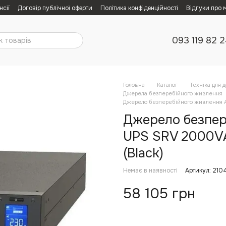
нсії
Договір публічної оферти
Політика конфіденційності
Відгуки про 
093 119 82 
Головна
Каталог
Техніка для 
Джерела безперебійного живлення
Джерело безперебійного живлення 
Джерело безпер
UPS SRV 2000V
(Black)
Немає в наявності
Артикул: 210
58 105 грн