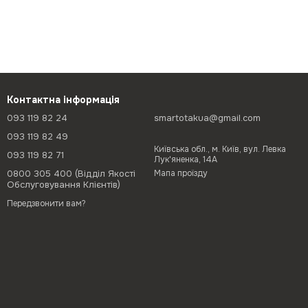
Контактна інформація
093 119 82 24
smartotakua@gmail.com
093 119 82 49
Київська обл., м. Київ, вул. Левка
093 119 82 71
Лук'яненка, 14А
0800 305 400 (Відділ Якості
Мапа проїзду
Обслуговування Клієнтів)
Передзвонити вам?