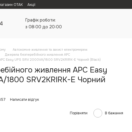
магазин ОТАК
Акції
Графік роботи:
24
з 08:00 до 20:00
дому
Автономне живлення та захист електромереж
Джерела безперебійного живлення APC
APC Easy UPS SRV 2000VA/1800 SRV2KRIRK-E Чорний (Black)
ебійного живлення APC Easy
A/1800 SRV2KRIRK-E Чорний
457
Написати відгук
Порівняти
В бажання