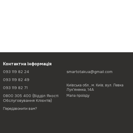
Контактна інформація
093 119 82 24
smartotakua@gmail.com
093 119 82 49
Київська обл., м. Київ, вул. Левка
093 119 82 71
Лук'яненка, 14А
0800 305 400 (Відділ Якості
Мапа проїзду
Обслуговування Клієнтів)
Передзвонити вам?