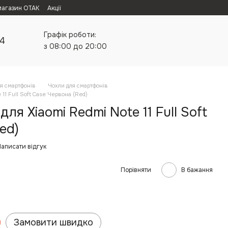
магазин ОТАК
Акції
Графік роботи:
24
з 08:00 до 20:00
я смартфонів
Чохли для смартфонів
 11 Full Soft Case Червона (Red)
ля Xiaomi Redmi Note 11 Full Soft
ed)
аписати відгук
Порівняти
В бажання
Замовити швидко