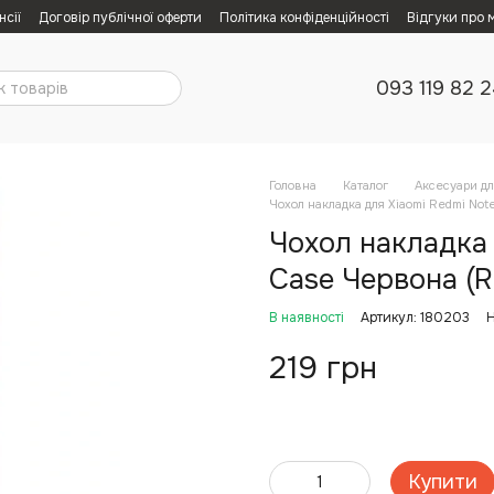
нсії
Договір публічної оферти
Політика конфіденційності
Відгуки про 
093 119 82 
Головна
Каталог
Аксесуари дл
Чохол накладка для Xiaomi Redmi Note
Чохол накладка д
Case Червона (R
В наявності
Артикул: 180203
Н
219 грн
Купити