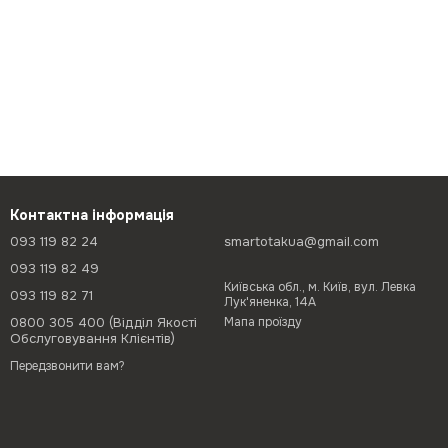
Контактна інформація
093 119 82 24
smartotakua@gmail.com
093 119 82 49
Київська обл., м. Київ, вул. Левка
093 119 82 71
Лук'яненка, 14А
0800 305 400 (Відділ Якості
Мапа проїзду
Обслуговування Клієнтів)
Передзвонити вам?