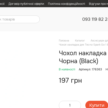
нсії
Договір публічної оферти
Політика конфіденційності
Відгуки про 
093 119 82 
Головна
Каталог
Аксесуари дл
Чохол накладка для Tecno Spark Go 1 
Чохол накладка 
Чорна (Black)
В наявності
Артикул: 176363
Н
197 грн
Купити