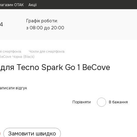
магазин ОТАК
Акції
Графік роботи:
24
з 08:00 до 20:00
я смартфонів
Чохли для смартфонів
BeCove Чорна (Black)
для Tecno Spark Go 1 BeCove
аписати відгук
Порівняти
В бажання
Замовити швидко