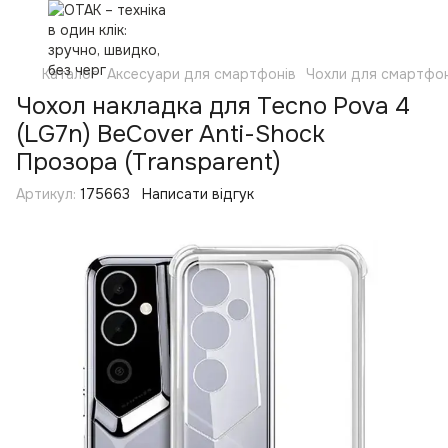
Каталог
Аксесуари для смартфонів
Чохли для смартфон
Чохол накладка для Tecno Pova 4
(LG7n) BeCover Anti-Shock
Прозора (Transparent)
Артикул:
175663
Написати відгук