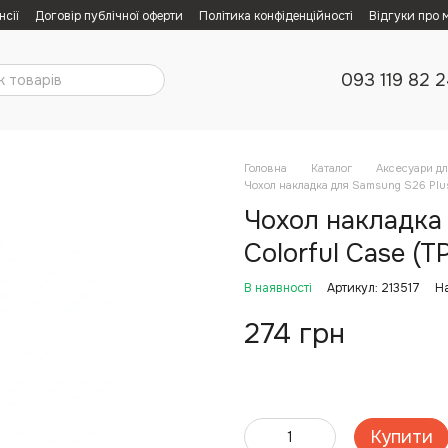
нсії
Договір публічної оферти
Політика конфіденційності
Відгуки про 
093 119 82 
Головна
Каталог
Аксесуари дл
Чохол накладка для Samsung S26 Plus
Чохол накладка
Colorful Case (T
В наявності
Артикул: 213517
Н
274 грн
Купити