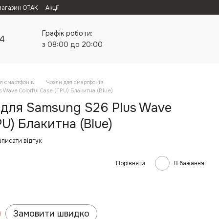
магазин ОТАК
Акції
Графік роботи:
24
з 08:00 до 20:00
я смартфонів
Чохли для смартфонів
 Wave Colorful Case (TPU) Блакитна (Blue)
 для Samsung S26 Plus Wave
PU) Блакитна (Blue)
аписати відгук
Порівняти
В бажання
Замовити швидко