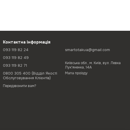
Контактна інформація
093 119 82 24
smartotakua@gmail.com
093 119 82 49
Київська обл., м. Київ, вул. Левка
093 119 82 71
Лук'яненка, 14А
0800 305 400 (Відділ Якості
Мапа проїзду
Обслуговування Клієнтів)
Передзвонити вам?